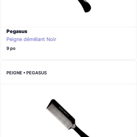
Pegasus
Peigne démêlant
Noir
9 po
PEIGNE • PEGASUS