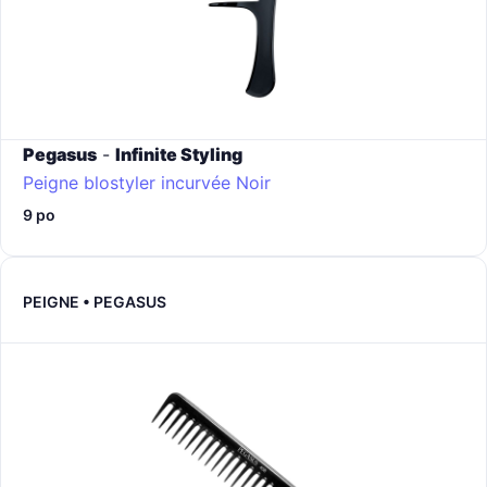
Pegasus
-
Infinite Styling
Peigne blostyler incurvée
Noir
9 po
PEIGNE • PEGASUS