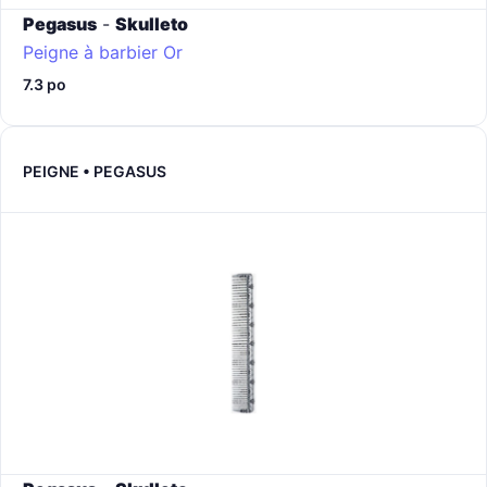
Pegasus
-
Skulleto
Peigne à barbier
Or
7.3 po
PEIGNE • PEGASUS