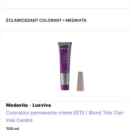
ÉCLAIRCISSANT COLORANT • MEDAVITA
Medavita
-
Luxviva
Coloration permanente crème
921S / Blond Très Clair
Irisé Cendré
100 ml