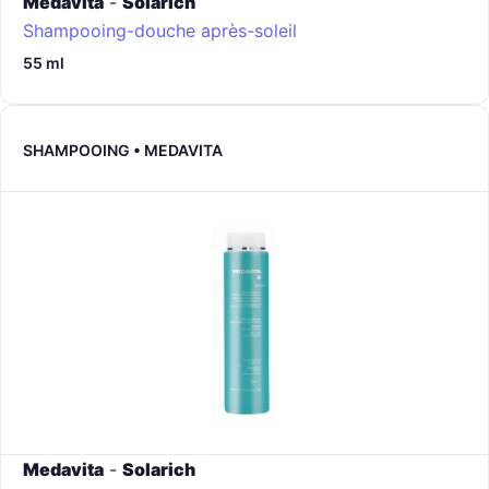
Medavita
-
Solarich
Shampooing-douche après-soleil
55 ml
SHAMPOOING • MEDAVITA
Medavita
-
Solarich