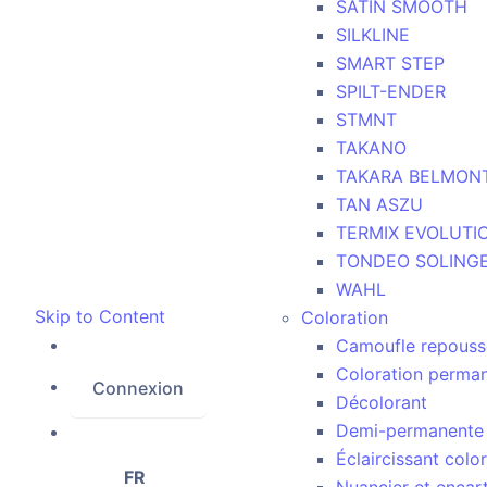
SATIN SMOOTH
SILKLINE
SMART STEP
SPILT-ENDER
STMNT
TAKANO
TAKARA BELMON
TAN ASZU
TERMIX EVOLUTI
TONDEO SOLING
WAHL
Skip to Content
Coloration
Camoufle repouss
Coloration perma
Connexion
Décolorant
Demi-permanente
Éclaircissant colo
FR