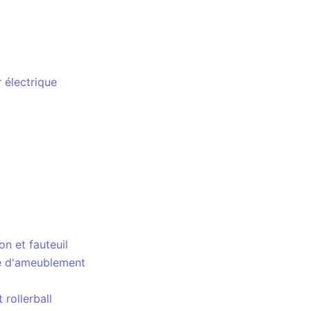
 électrique
n et fauteuil
re d'ameublement
 rollerball