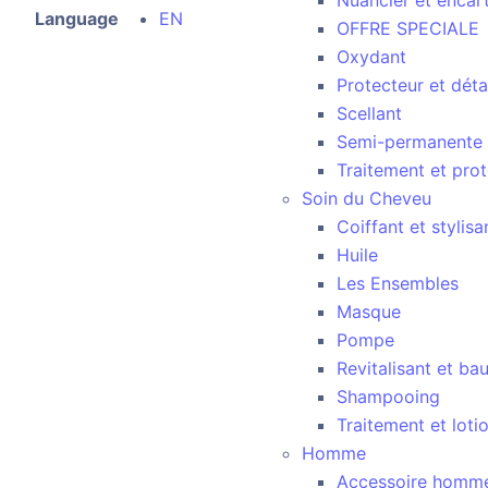
Nuancier et encar
Language
EN
OFFRE SPECIALE
Oxydant
Protecteur et dét
Scellant
Semi-permanente 
Traitement et prot
Soin du Cheveu
Coiffant et stylisa
Huile
Les Ensembles
Masque
Pompe
Revitalisant et b
Shampooing
Traitement et loti
Homme
Accessoire homm