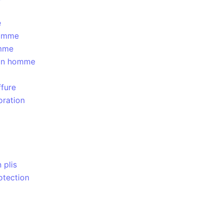
e
homme
omme
ion homme
ffure
oration
 plis
otection