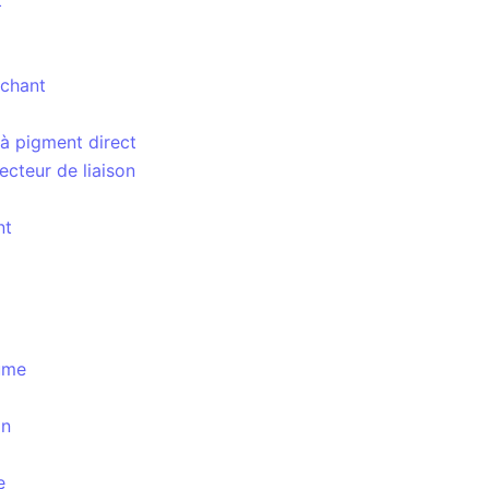
t
achant
à pigment direct
ecteur de liaison
nt
aume
on
e